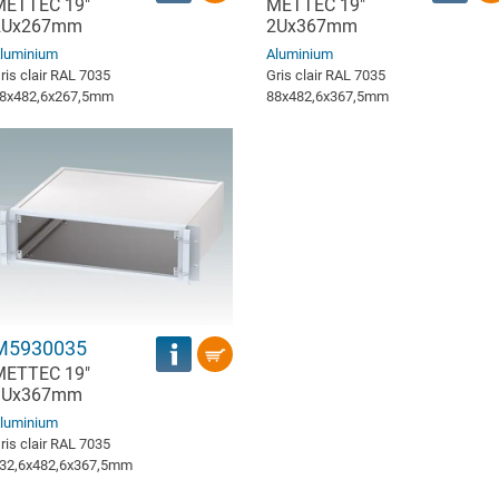
METTEC 19"
METTEC 19"
2Ux267mm
2Ux367mm
luminium
Aluminium
ris clair RAL 7035
Gris clair RAL 7035
8x482,6x267,5mm
88x482,6x367,5mm
M5930035
METTEC 19"
3Ux367mm
luminium
ris clair RAL 7035
32,6x482,6x367,5mm