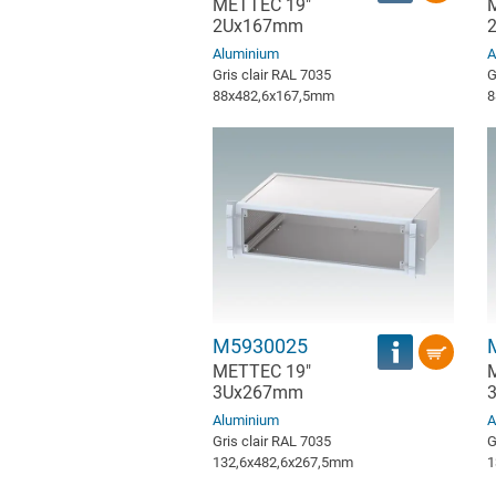
METTEC 19"
2Ux167mm
Aluminium
A
Gris clair RAL 7035
G
88x482,6x167,5mm
8
M5930025
METTEC 19"
3Ux267mm
Aluminium
A
Gris clair RAL 7035
G
132,6x482,6x267,5mm
1