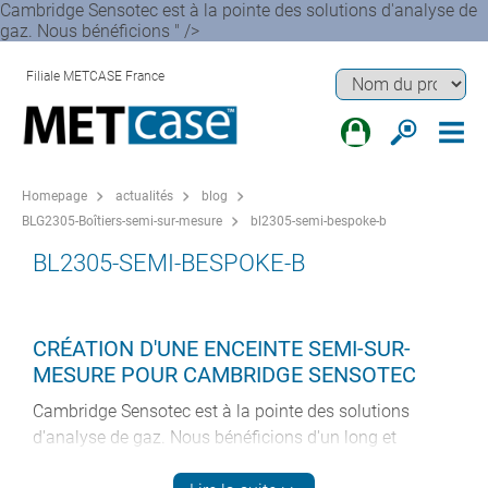
Cambridge Sensotec est à la pointe des solutions d'analyse de
gaz. Nous bénéficions " />
Filiale METCASE France
Homepage
actualités
blog
BLG2305-Boîtiers-semi-sur-mesure
bl2305-semi-bespoke-b
BL2305-SEMI-BESPOKE-B
CRÉATION D'UNE ENCEINTE SEMI-SUR-
MESURE POUR CAMBRIDGE SENSOTEC
Cambridge Sensotec est à la pointe des solutions
d'analyse de gaz. Nous bénéficions d'un long et
heureux partenariat avec ces innovateurs mondiaux,