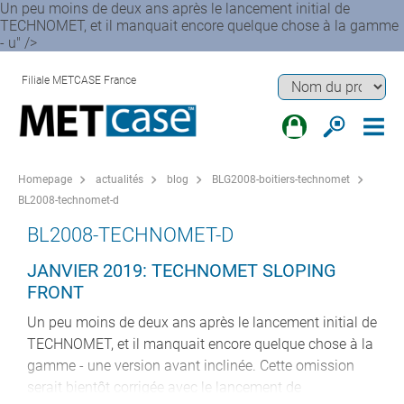
Un peu moins de deux ans après le lancement initial de
TECHNOMET, et il manquait encore quelque chose à la gamme
- u" />
Filiale METCASE France
Homepage
actualités
blog
BLG2008-boitiers-technomet
BL2008-technomet-d
BL2008-TECHNOMET-D
JANVIER 2019: TECHNOMET SLOPING
FRONT
Un peu moins de deux ans après le lancement initial de
TECHNOMET, et il manquait encore quelque chose à la
gamme - une version avant inclinée. Cette omission
serait bientôt corrigée avec le lancement de