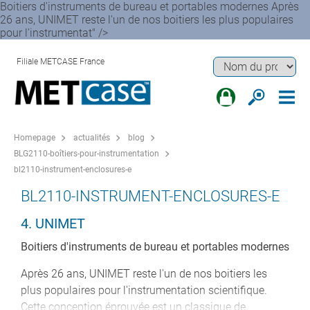
Boitiers d'instruments de bureau et portables modernes Après
26 ans, UNIMET reste l'un de nos boitiers les plus populaires
pour l'instrumentat" />
Filiale METCASE France
Homepage
actualités
blog
BLG2110-boîtiers-pour-instrumentation
bl2110-instrument-enclosures-e
BL2110-INSTRUMENT-ENCLOSURES-E
4. UNIMET
Boitiers d'instruments de bureau et portables modernes
Après 26 ans, UNIMET reste l'un de nos boitiers les
plus populaires pour l'instrumentation scientifique.
Cette conception éprouvée est un classique de