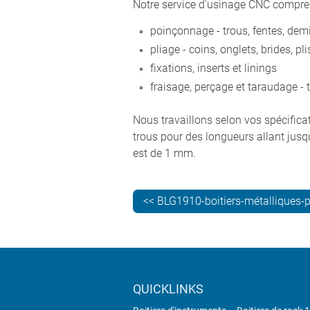
Notre service d'usinage CNC compre
poinçonnage - trous, fentes, demi-c
pliage - coins, onglets, brides, pl
fixations, inserts et linings
fraisage, perçage et taraudage - 
Nous travaillons selon vos spécifica
trous pour des longueurs allant jus
est de 1 mm.
<< BLG1910-boitiers-métalliques-
QUICKLINKS