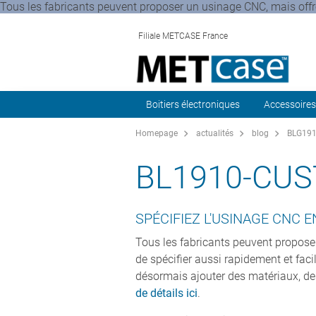
Tous les fabricants peuvent proposer un usinage CNC, mais offr
Filiale METCASE France
Boitiers électroniques
Accessoires
Homepage
actualités
blog
BLG1910
BL1910-CU
SPÉCIFIEZ L'USINAGE CNC E
Tous les fabricants peuvent propose
de spécifier aussi rapidement et fac
désormais ajouter des matériaux, de
de détails ici
.