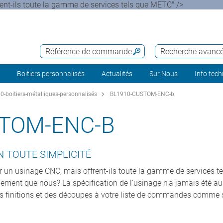
ent-ils toute la gamme de services tels que METC" />
Référence de commande
Recherche avanc
Boitiers personnalisés
Actualités
Sur Nous
Info tec
-boitiers-métalliques-personnalisés
BL1910-CUSTOM-ENC-b
STOM-ENC-B
N TOUTE SIMPLICITÉ
r un usinage CNC, mais offrent-ils toute la gamme de services t
ilement que nous? La spécification de l'usinage n'a jamais été a
s finitions et des découpes à votre liste de commandes comme s'