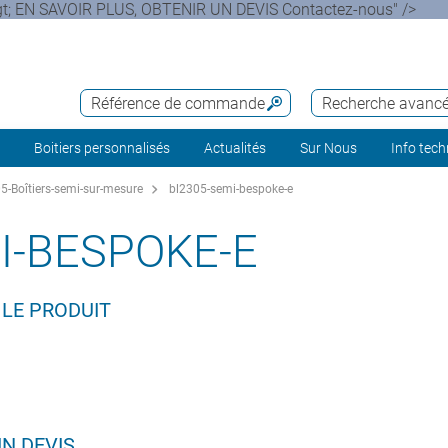
&gt; EN SAVOIR PLUS, OBTENIR UN DEVIS Contactez-nous" />
Référence de commande
Recherche avanc
Boitiers personnalisés
Actualités
Sur Nous
Info tec
-Boîtiers-semi-sur-mesure
bl2305-semi-bespoke-e
I-BESPOKE-E
 LE PRODUIT
UN DEVIS