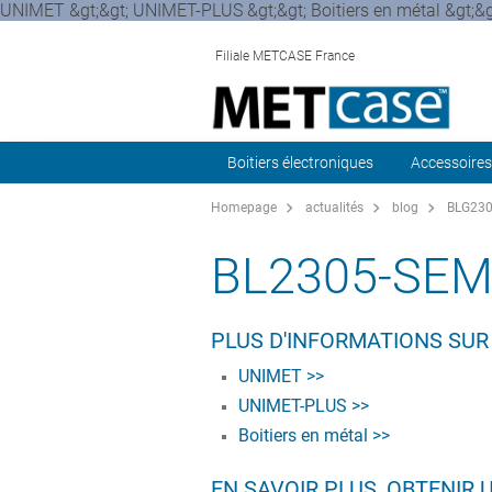
UNIMET &gt;&gt; UNIMET-PLUS &gt;&gt; Boitiers en métal &gt;
Filiale METCASE France
Boitiers électroniques
Accessoires
Homepage
actualités
blog
BLG2305
BL2305-SEM
PLUS D'INFORMATIONS SUR
UNIMET >>
UNIMET-PLUS >>
Boitiers en métal >>
EN SAVOIR PLUS, OBTENIR 