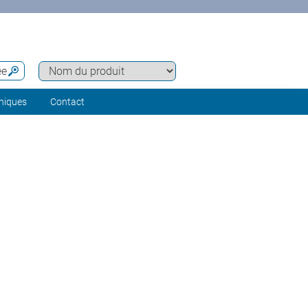
ée
hniques
Contact