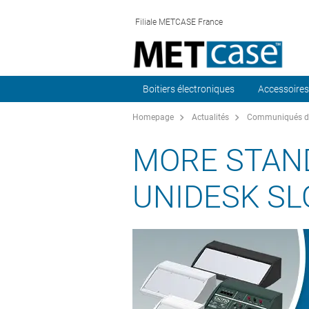
Filiale METCASE France
Boitiers électroniques
Accessoires
Homepage
Actualités
Communiqués de
MORE STAN
UNIDESK S