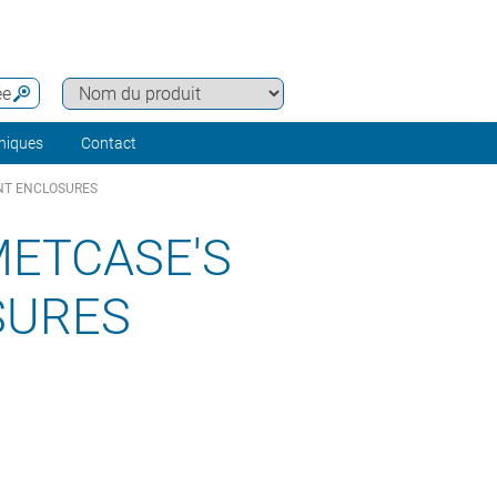
ée
hniques
Contact
NT ENCLOSURES
METCASE'S
SURES