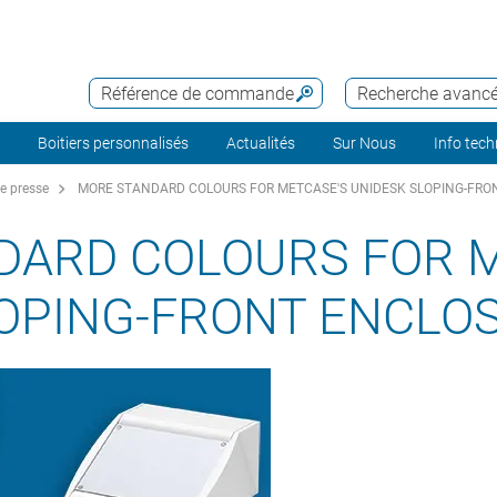
Référence de commande
Recherche avanc
Boitiers personnalisés
Actualités
Sur Nous
Info tec
 presse
MORE STANDARD COLOURS FOR METCASE'S UNIDESK SLOPING-FRO
DARD COLOURS FOR 
LOPING-FRONT ENCLO