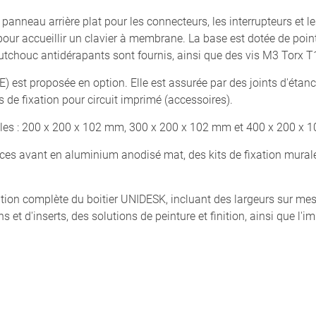
anneau arrière plat pour les connecteurs, les interrupteurs et le
pour accueillir un clavier à membrane. La base est dotée de point
utchouc antidérapants sont fournis, ainsi que des vis M3 Torx T1
E) est proposée en option. Elle est assurée par des joints d'étanc
ots de fixation pour circuit imprimé (accessoires).
ibles : 200 x 200 x 102 mm, 300 x 200 x 102 mm et 400 x 200 x 
es avant en aluminium anodisé mat, des kits de fixation murale,
n complète du boitier UNIDESK, incluant des largeurs sur mesu
ns et d'inserts, des solutions de peinture et finition, ainsi que l