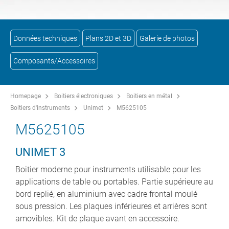
Données techniques
Plans 2D et 3D
Galerie de photos
Composants/Accessoires
Homepage
Boitiers électroniques
Boitiers en métal
Boitiers d'instruments
Unimet
M5625105
M5625105
UNIMET 3
Boitier moderne pour instruments utilisable pour les
applications de table ou portables. Partie supérieure au
bord replié, en aluminium avec cadre frontal moulé
sous pression. Les plaques inférieures et arrières sont
amovibles. Kit de plaque avant en accessoire.