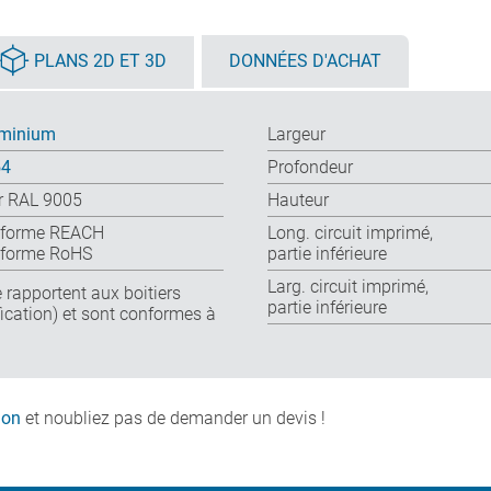
PLANS 2D ET 3D
DONNÉES D'ACHAT
minium
Largeur
54
Profondeur
r RAL 9005
Hauteur
forme REACH
Long. circuit imprimé,
forme RoHS
partie inférieure
Larg. circuit imprimé,
 rapportent aux boitiers
partie inférieure
cation) et sont conformes à
ion
et noubliez pas de demander un devis !