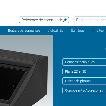
Référence de commande
Recherche avanc
Boitiers personnalisés
Actualités
Sur Nous
Info tec
Données techniques
Plans 2D et 3D
Galerie de photos
Composants/Accessoires