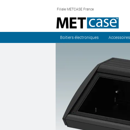
Filiale METCASE France
Boitiers électroniques
Accessoires