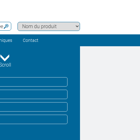
ée
hniques
Contact
Scroll