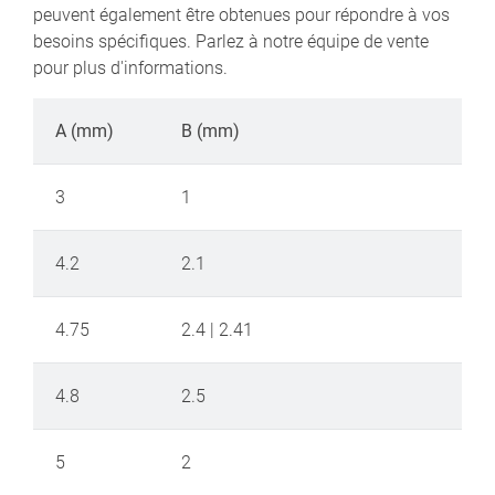
peuvent également être obtenues pour répondre à vos
besoins spécifiques. Parlez à notre équipe de vente
pour plus d'informations.
A (mm)
B (mm)
3
1
4.2
2.1
4.75
2.4 | 2.41
4.8
2.5
5
2