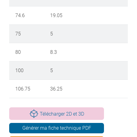
74.6
19.05
75
5
80
8.3
100
5
106.75
36.25
Télécharger 2D et 3D
Générer ma fiche technique PDF