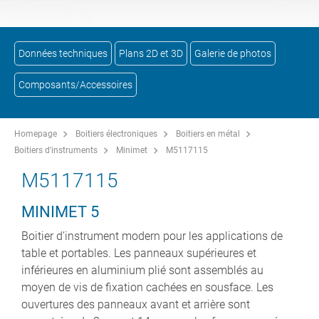
Données techniques
Plans 2D et 3D
Galerie de photos
Composants/Accessoires
Homepage
Boitiers électroniques
Boitiers en métal
Boitiers d'instruments
Minimet
M5117115
M5117115
MINIMET 5
Boitier d’instrument modern pour les applications de
table et portables. Les panneaux supérieures et
inférieures en aluminium plié sont assemblés au
moyen de vis de fixation cachées en sousface. Les
ouvertures des panneaux avant et arrière sont