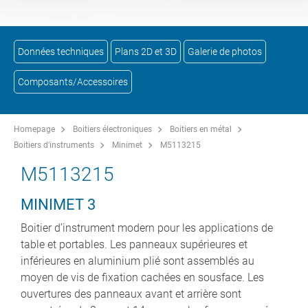
Données techniques
Plans 2D et 3D
Galerie de photos
Composants/Accessoires
Homepage
Boitiers électroniques
Boitiers en métal
Boitiers d'instruments
Minimet
M5113215
M5113215
MINIMET 3
Boitier d’instrument modern pour les applications de
table et portables. Les panneaux supérieures et
inférieures en aluminium plié sont assemblés au
moyen de vis de fixation cachées en sousface. Les
ouvertures des panneaux avant et arrière sont