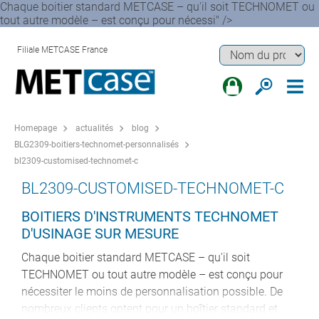
Chaque boitier standard METCASE – qu'il soit TECHNOMET ou
tout autre modèle – est conçu pour nécessi" />
Filiale METCASE France
Homepage
actualités
blog
BLG2309-boitiers-technomet-personnalisés
bl2309-customised-technomet-c
BL2309-CUSTOMISED-TECHNOMET-C
BOITIERS D'INSTRUMENTS TECHNOMET
D'USINAGE SUR MESURE
Chaque boitier standard METCASE – qu'il soit
TECHNOMET ou tout autre modèle – est conçu pour
nécessiter le moins de personnalisation possible. De
nombreux clients optent pour un boîtier standard et