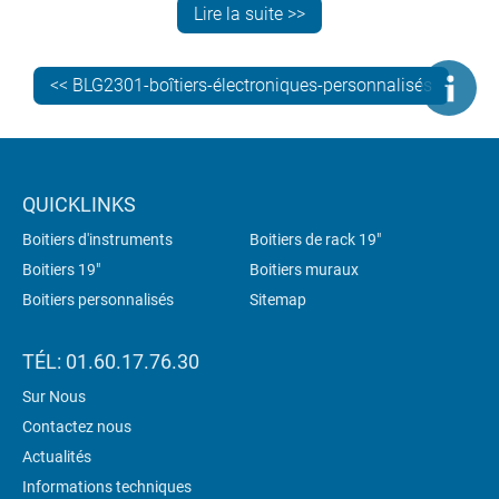
une petite zone ventilée en haut (plutôt qu'un
Lire la suite >>
panneau entièrement ventilé)
ventilation dans le panneau arrière
évents branchiaux latéraux.
<< BLG2301-boîtiers-électroniques-personnalisés
L'arrière a été usiné pour une variété d'interfaces
différentes et l'avant a été percé pour accueillir des LED.
Nous avons également ajouté un graphique de qualité
QUICKLINKS
photo sur le panneau avant pour compléter le logo.
Boitiers d'instruments
Boitiers de rack 19"
Boitiers 19"
Boitiers muraux
Boitiers personnalisés
Sitemap
TÉL: 01.60.17.76.30
Sur Nous
Contactez nous
Actualités
Informations techniques