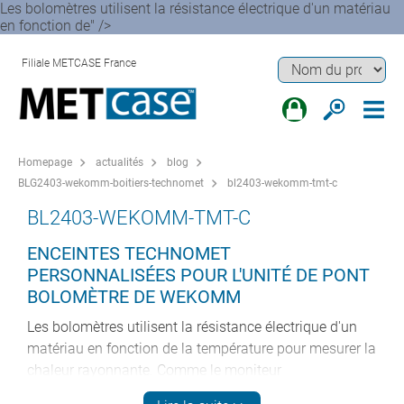
Les bolomètres utilisent la résistance électrique d'un matériau
en fonction de" />
Filiale METCASE France
Homepage
actualités
blog
BLG2403-wekomm-boitiers-technomet
bl2403-wekomm-tmt-c
BL2403-WEKOMM-TMT-C
ENCEINTES TECHNOMET
PERSONNALISÉES POUR L'UNITÉ DE PONT
BOLOMÈTRE DE WEKOMM
Les bolomètres utilisent la résistance électrique d'un
matériau en fonction de la température pour mesurer la
chaleur rayonnante. Comme le moniteur
d'environnement, l'unité de pont bolométrique