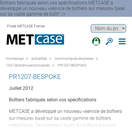
Boîtiers fabriqués selon vos spécifications METCASE a
développé un nouveau «service de boîtiers sur mesure» basé
sur sa vaste gamme de boîti" />
Filiale METCASE France
Homepage
actualités
communiqués-de-presse
1207-Boitiers-personnalisés
PR1207-BESPOKE
PR1207-BESPOKE
Juillet 2012
Boîtiers fabriqués selon vos spécifications
METCASE a développé un nouveau «service de boîtiers
sur mesure» basé sur sa vaste gamme de boîtiers
métalliques. De nombreux types de boîtiers peuvent