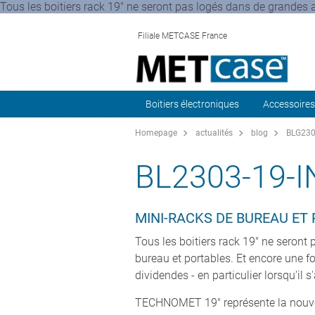
Tous les boitiers rack 19" ne seront pas logés dans de grandes a
Filiale METCASE France
Boitiers électroniques
Accessoires
Homepage
actualités
blog
BLG2303
BL2303-19-
MINI-RACKS DE BUREAU ET
Tous les boitiers rack 19" ne seront
bureau et portables. Et encore une f
dividendes - en particulier lorsqu'il s
TECHNOMET 19" représente la nouvell