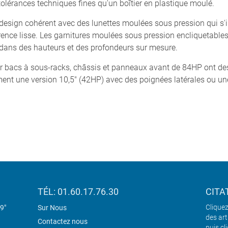
érances techniques fines qu'un boîtier en plastique moulé.
sign cohérent avec des lunettes moulées sous pression qui s'i
rence lisse. Les garnitures moulées sous pression encliquetables 
 dans des hauteurs et des profondeurs sur mesure.
ur bacs à sous-racks, châssis et panneaux avant de 84HP ont d
galement une version 10,5" (42HP) avec des poignées latérales ou u
TÉL: 01.60.17.76.30
CITA
Cliquez
19"
Sur Nous
des art
Contactez nous
puis cl