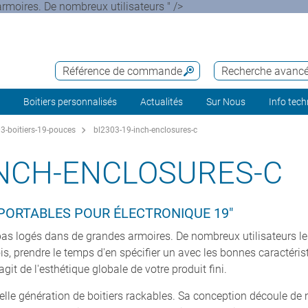
rmoires. De nombreux utilisateurs " />
Référence de commande
Recherche avanc
Boitiers personnalisés
Actualités
Sur Nous
Info tec
-boitiers-19-pouces
bl2303-19-inch-enclosures-c
INCH-ENCLOSURES-C
 PORTABLES POUR ÉLECTRONIQUE 19"
 pas logés dans de grandes armoires. De nombreux utilisateurs le
ois, prendre le temps d'en spécifier un avec les bonnes caractéri
'agit de l'esthétique globale de votre produit fini.
e génération de boitiers rackables. Sa conception découle de no