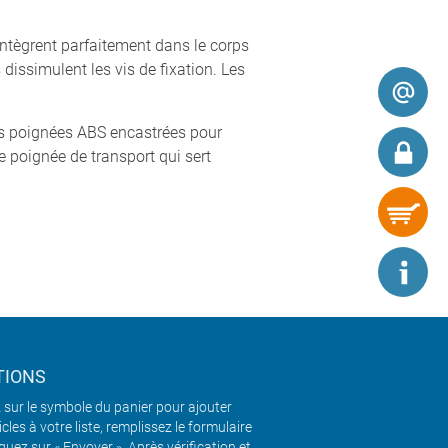
ntègrent parfaitement dans le corps
dissimulent les vis de fixation. Les
es poignées ABS encastrées pour
ne poignée de transport qui sert
TIONS
 sur le symbole du panier pour ajouter
icles à votre liste, remplissez le formulaire
iquez sur « Envoyer ». Après vérification et