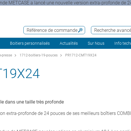
onde METCASE a lancé une nouvelle version extra-profonde de 2
Référence de commande
Recherche avanc
Boitiers personnalisés
Actualités
Sur Nous
Info tec
-presse
1712-boitiers-19-pouces
PR1712-CMT19X24
T19X24
 dans une taille très profonde
n extra-profonde de 24 pouces de ses meilleurs boîtiers COMBI