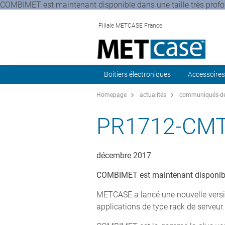
COMBIMET est maintenant disponible dans une taille très prof
Filiale METCASE France
Boitiers électroniques
Accessoires
Homepage
actualités
communiqués-de
PR1712-CM
décembre 2017
COMBIMET est maintenant disponible
METCASE a lancé une nouvelle versio
applications de type rack de serveur.