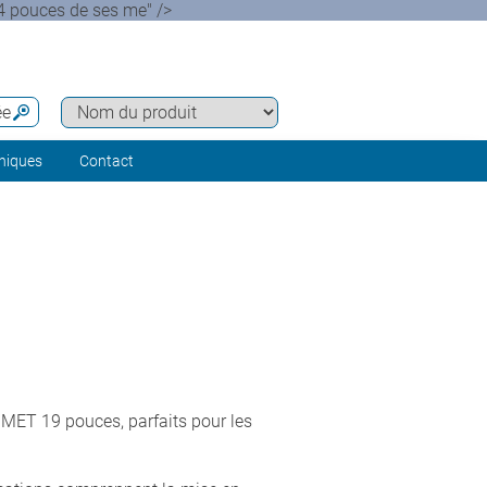
4 pouces de ses me" />
ée
hniques
Contact
MET 19 pouces, parfaits pour les