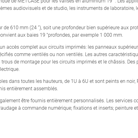
ue de METCASE pour les valises en aluminium 19 ”. Les appli
mes audiovisuels et de studio, les instruments de laboratoire, le
 de 610 mm (24 ”), soit une profondeur bien supérieure aux pro
convient aux baies 19 "profondes, par exemple 1 000 mm.
un accès complet aux circuits imprimés: les panneaux supérieur,
pécifiés comme ventilés ou non ventilés. Les autres caractérist
rous de montage pour les circuits imprimés et le châssis. Des p
ectrique.
es dans toutes les hauteurs, de 1U à 6U et sont peints en noir
rnis entièrement assemblés.
lement être fournis entièrement personnalisés. Les services c
 taraudage à commande numérique; fixations et inserts; peinture e