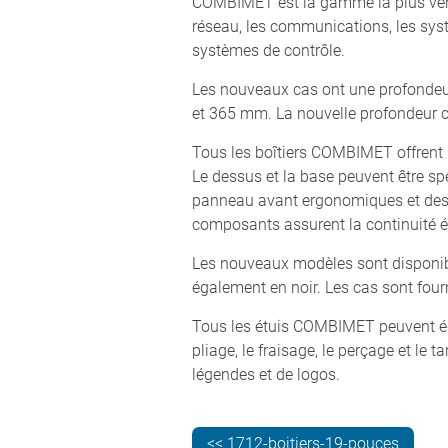
COMBIMET est la gamme la plus vend
réseau, les communications, les systè
systèmes de contrôle.
Les nouveaux cas ont une profondeur
et 365 mm. La nouvelle profondeur 
Tous les boîtiers COMBIMET offrent 
Le dessus et la base peuvent être s
panneau avant ergonomiques et des t
composants assurent la continuité él
Les nouveaux modèles sont disponibl
également en noir. Les cas sont fou
Tous les étuis COMBIMET peuvent éga
pliage, le fraisage, le perçage et le
légendes et de logos.
<< 1712-boitiers-19-pouces