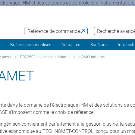
ronique IHM et des solutions de contrôle et d’instrumentation, l
Référence de commande
Recherche avanc
Boitiers personnalisés
Actualités
Sur Nous
Info tec
-presse
PRG2602-boitiers-ihm-datamet
pr2602-datamet
TAMET
e dans le domaine de l’électronique IHM et des solutions de con
E s'imposent comme le choix de référence.
ingénieux conviennent parfaitement à la gestion d'usine, la sécur
ternative économique au TECHNOMET-CONTROL, conçu pour un mo