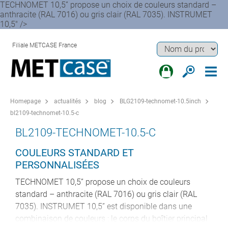
TECHNOMET 10,5” propose un choix de couleurs standard –
anthracite (RAL 7016) ou gris clair (RAL 7035). INSTRUMET
10,5" />
Filiale METCASE France
Homepage
actualités
blog
BLG2109-technomet-10.5inch
bl2109-technomet-10.5-c
BL2109-TECHNOMET-10.5-C
COULEURS STANDARD ET
PERSONNALISÉES
TECHNOMET 10,5” propose un choix de couleurs
standard – anthracite (RAL 7016) ou gris clair (RAL
7035). INSTRUMET 10,5” est disponible dans une
combinaison de couleurs : le corps du boîtier principal