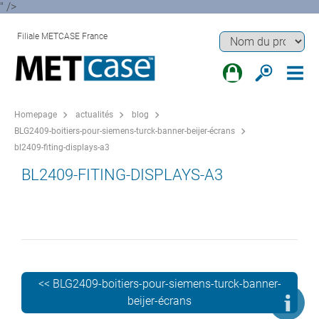
" />
Filiale METCASE France
Homepage
actualités
blog
BLG2409-boitiers-pour-siemens-turck-banner-beijer-écrans
bl2409-fiting-displays-a3
BL2409-FITING-DISPLAYS-A3
<< BLG2409-boitiers-pour-siemens-turck-banner-
beijer-écrans