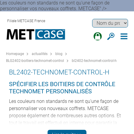
Les couleurs non standards ne sont qu'une façon de
personnaliser vos nouveaux coffrets. METCASE" />
Filiale METCASE France
Homepage
actualités
blog
BLG2402-boitiers-technomet-control
bl2402-technomet-control-h
BL2402-TECHNOMET-CONTROL-H
SPÉCIFIER LES BOITIERS DE CONTRÔLE
TECHNOMET PERSONNALISÉS
Les couleurs non standards ne sont qu'une façon de
personnaliser vos nouveaux coffrets. METCASE
propose également de nombreuses autres options. Et
tout le travail est effectué en interne pour garantir la
qualité et la responsabilité, et pour vous faire