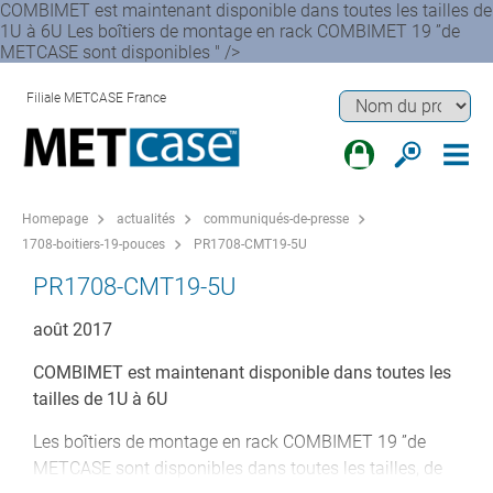
COMBIMET est maintenant disponible dans toutes les tailles de
1U à 6U Les boîtiers de montage en rack COMBIMET 19 ”de
METCASE sont disponibles " />
Filiale METCASE France
Homepage
actualités
communiqués-de-presse
1708-boitiers-19-pouces
PR1708-CMT19-5U
PR1708-CMT19-5U
août 2017
COMBIMET est maintenant disponible dans toutes les
tailles de 1U à 6U
Les boîtiers de montage en rack COMBIMET 19 ”de
METCASE sont disponibles dans toutes les tailles, de