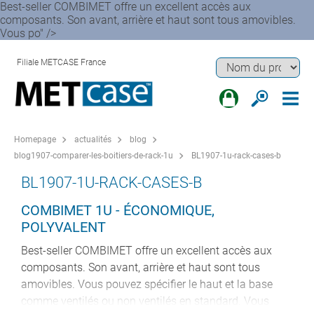
Best-seller COMBIMET offre un excellent accès aux
composants. Son avant, arrière et haut sont tous amovibles.
Vous po" />
Filiale METCASE France
Homepage
actualités
blog
blog1907-comparer-les-boitiers-de-rack-1u
BL1907-1u-rack-cases-b
BL1907-1U-RACK-CASES-B
COMBIMET 1U - ÉCONOMIQUE,
POLYVALENT
Best-seller COMBIMET offre un excellent accès aux
composants. Son avant, arrière et haut sont tous
amovibles. Vous pouvez spécifier le haut et la base
comme ventilés ou non ventilés en standard. Vous