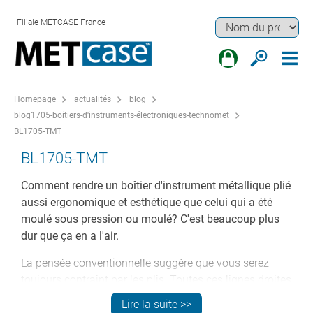
Filiale METCASE France
Homepage
actualités
blog
blog1705-boitiers-d'instruments-électroniques-technomet
BL1705-TMT
BL1705-TMT
Comment rendre un boîtier d'instrument métallique plié
aussi ergonomique et esthétique que celui qui a été
moulé sous pression ou moulé? C'est beaucoup plus
dur que ça en a l'air.
La pensée conventionnelle suggère que vous serez
toujours contraint par les plis. Toutes ces lignes droites
- résultant en des profils maintenus ensemble par une
Lire la suite >>