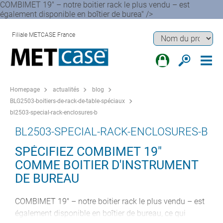
COMBIMET 19" – notre boitier rack le plus vendu – est
également disponible en boîtier de burea" />
Filiale METCASE France
Homepage
actualités
blog
BLG2503-boitiers-de-rack-de-table-spéciaux
bl2503-special-rack-enclosures-b
BL2503-SPECIAL-RACK-ENCLOSURES-B
SPÉCIFIEZ COMBIMET 19"
COMME BOITIER D'INSTRUMENT
DE BUREAU
COMBIMET 19" – notre boitier rack le plus vendu – est
également disponible en boîtier de bureau, ce qui