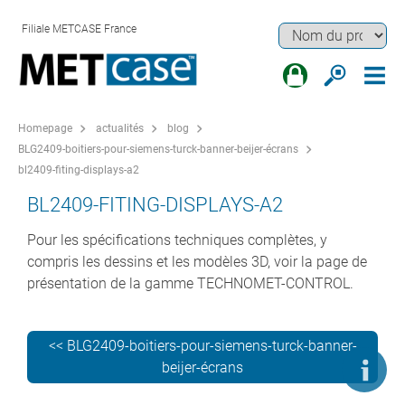
Filiale METCASE France
Homepage
actualités
blog
BLG2409-boitiers-pour-siemens-turck-banner-beijer-écrans
bl2409-fiting-displays-a2
BL2409-FITING-DISPLAYS-A2
Pour les spécifications techniques complètes, y
compris les dessins et les modèles 3D, voir la page de
présentation de la gamme TECHNOMET-CONTROL.
<< BLG2409-boitiers-pour-siemens-turck-banner-
beijer-écrans