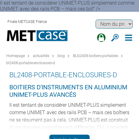
Il est tentant de considérer UNIMET-PLUS simplement comme
UNIMET avec des rails PCB – mais ces boî" />
Filiale METCASE France
Homepage
actualités
blog
BLG2408-boitiers-portables
bl2408-portable-enclosures-d
BL2408-PORTABLE-ENCLOSURES-D
BOITIERS D'INSTRUMENTS EN ALUMINIUM
UNIMET-PLUS AVANCÉS
Il est tentant de considérer UNIMET-PLUS simplement
comme UNIMET avec des rails PCB – mais ces boîtiers
ne se résument pas à cela. UNIMET-PLUS est construit
d'une manière complètement différente. Oui, il possède
toujours un dessus enveloppant en forme de U pour un