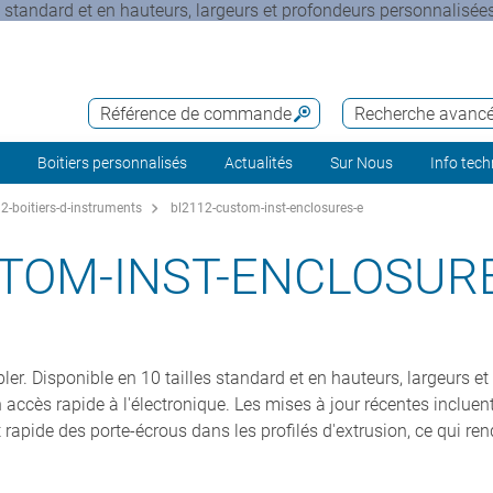
es standard et en hauteurs, largeurs et profondeurs personnalisées
Référence de commande
Recherche avanc
Boitiers personnalisés
Actualités
Sur Nous
Info tec
-boitiers-d-instruments
bl2112-custom-inst-enclosures-e
TOM-INST-ENCLOSUR
bler. Disponible en 10 tailles standard et en hauteurs, largeurs 
 accès rapide à l'électronique. Les mises à jour récentes inclue
apide des porte-écrous dans les profilés d'extrusion, ce qui rend