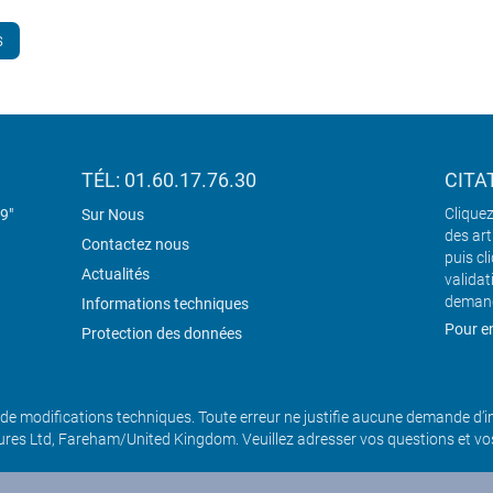
s
TÉL: 01.60.17.76.30
CITA
Cliquez
19"
Sur Nous
des art
Contactez nous
puis cl
Actualités
validat
demand
Informations techniques
Pour en
Protection des données
de modifications techniques. Toute erreur ne justifie aucune demande d’
es Ltd, Fareham/United Kingdom. Veuillez adresser vos questions et v