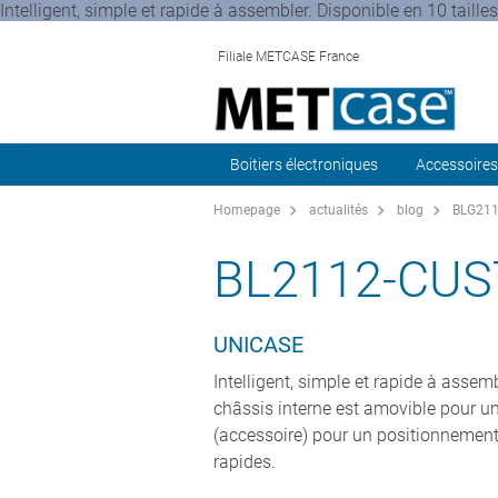
Intelligent, simple et rapide à assembler. Disponible en 10 taill
Filiale METCASE France
Boitiers électroniques
Accessoires
Homepage
actualités
blog
BLG2112
BL2112-CUS
UNICASE
Intelligent, simple et rapide à assem
châssis interne est amovible pour un
(accessoire) pour un positionnement r
rapides.