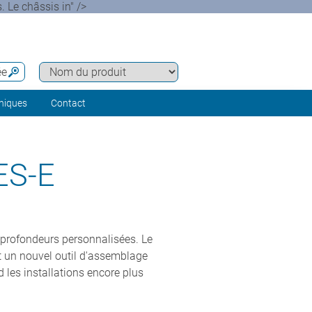
. Le châssis in" />
ée
hniques
Contact
ES-E
et profondeurs personnalisées. Le
nt un nouvel outil d'assemblage
 les installations encore plus