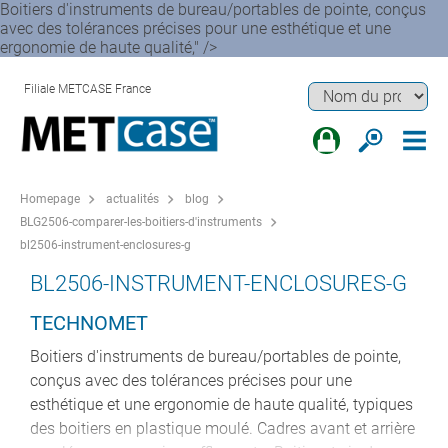
Boitiers d'instruments de bureau/portables de pointe, conçus
avec des tolérances précises pour une esthétique et une
ergonomie de haute qualité," />
Filiale METCASE France
Homepage
actualités
blog
BLG2506-comparer-les-boitiers-d'instruments
bl2506-instrument-enclosures-g
BL2506-INSTRUMENT-ENCLOSURES-G
TECHNOMET
Boitiers d'instruments de bureau/portables de pointe,
conçus avec des tolérances précises pour une
esthétique et une ergonomie de haute qualité, typiques
des boitiers en plastique moulé. Cadres avant et arrière