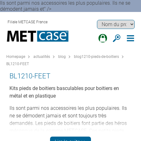
Ils sont parmi nos accessoires les plus populaires. Ils ne se
démodent jamais et" />
Filiale METCASE France
Homepage
actualités
blog
blog1210-pieds-de-boitiers
BL1210-FEET
BL1210-FEET
Kits pieds de boitiers basculables pour boitiers en
métal et en plastique
Ils sont parmi nos accessoires les plus populaires. Ils
ne se démodent jamais et sont toujours très
demandés. Les pieds de boitiers font partie des héros
méconnus de la gamme METCASE. Ces petits pieds
basculables peuvent transformer l'ergonomie d'un