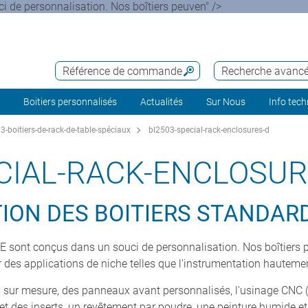
 de personnalisation. Nos boîtiers peuven" />
Référence de commande
Recherche avanc
Boitiers personnalisés
Actualités
Sur Nous
Info tec
-boitiers-de-rack-de-table-spéciaux
bl2503-special-rack-enclosures-d
CIAL-RACK-ENCLOSUR
ION DES BOÎTIERS STANDAR
 sont conçus dans un souci de personnalisation. Nos boîtiers 
r des applications de niche telles que l'instrumentation hautemen
s sur mesure, des panneaux avant personnalisés, l'usinage CNC (
 et des inserts, un revêtement par poudre, une peinture humide 