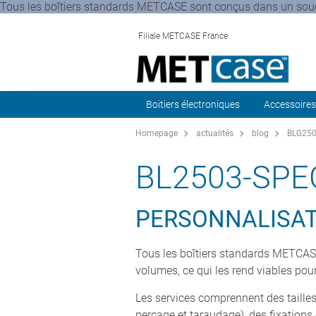
Tous les boîtiers standards METCASE sont conçus dans un souci
Filiale METCASE France
Boitiers électroniques
Accessoires
Homepage
actualités
blog
BLG2503
BL2503-SPE
PERSONNALISAT
Tous les boîtiers standards METCASE
volumes, ce qui les rend viables pou
Les services comprennent des taille
perçage et taraudage), des fixations