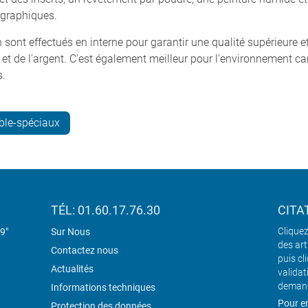
 graphiques.
 sont effectués en interne pour garantir une qualité supérieure e
 de l'argent. C'est également meilleur pour l'environnement car 
s.
ble-spéciaux
TÉL: 01.60.17.76.30
CITA
Cliquez
19"
Sur Nous
des art
Contactez nous
puis cl
Actualités
validat
demand
Informations techniques
Pour en
Protection des données