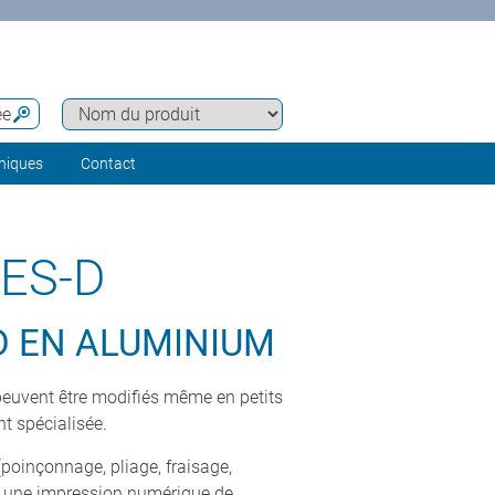
ée
hniques
Contact
ES-D
D EN ALUMINIUM
peuvent être modifiés même en petits
t spécialisée.
poinçonnage, pliage, fraisage,
et une impression numérique de