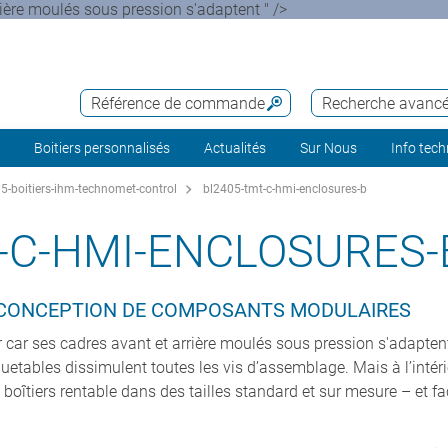
re moulés sous pression s'adaptent " />
Référence de commande
Recherche avanc
Boitiers personnalisés
Actualités
Sur Nous
Info tec
-boitiers-ihm-technomet-control
bl2405-tmt-c-hmi-enclosures-b
-C-HMI-ENCLOSURES-
A CONCEPTION DE COMPOSANTS MODULAIRES
ses cadres avant et arrière moulés sous pression s'adaptent a
iquetables dissimulent toutes les vis d’assemblage. Mais à l’inté
s boîtiers rentable dans des tailles standard et sur mesure – et f