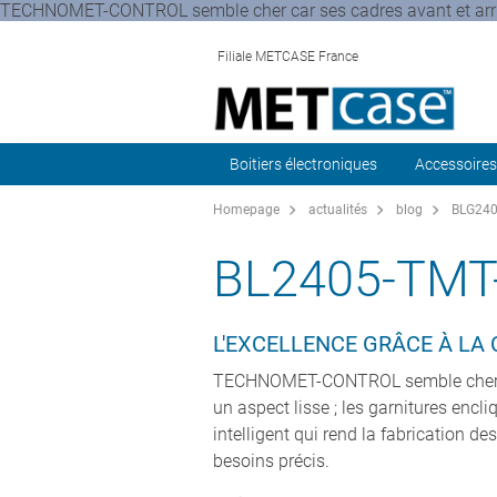
TECHNOMET-CONTROL semble cher car ses cadres avant et arriè
Filiale METCASE France
Boitiers électroniques
Accessoires
Homepage
actualités
blog
BLG2405
BL2405-TMT
L'EXCELLENCE GRÂCE À L
TECHNOMET-CONTROL semble cher car 
un aspect lisse ; les garnitures encl
intelligent qui rend la fabrication de
besoins précis.