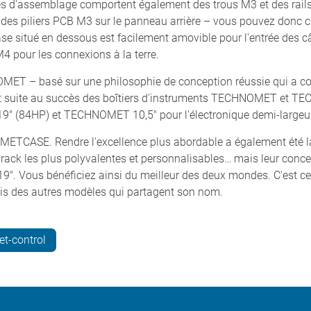
ilés d'assemblage comportent également des trous M3 et des rail
 des piliers PCB M3 sur le panneau arrière – vous pouvez donc cho
ase situé en dessous est facilement amovible pour l'entrée des
 M4 pour les connexions à la terre.
MET – basé sur une philosophie de conception réussie qui a co
ite au succès des boîtiers d'instruments TECHNOMET et TECH
" (84HP) et TECHNOMET 10,5" pour l'électronique demi-largeu
z METCASE. Rendre l'excellence plus abordable a également été l
rack les plus polyvalentes et personnalisables… mais leur conce
. Vous bénéficiez ainsi du meilleur des deux mondes. C'est cett
s des autres modèles qui partagent son nom.
t-control