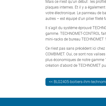
Mais ce n'est qu'un début : les prof
plaques internes. Et il y a également
votre électronique. Le panneau de b
autres – est équipé d'un pilier fileté
Il s'agit du système éprouvé TECHNO
gamme. TECHNOMET-CONTROL fait su
mini-racks de bureau TECHNOMET 19
Ce n’est pas sans précédent ici che
COMBIMET. Oui, ce sont nos valises 
plus économiques de notre gamme 19"
création d'abord de TECHNOMET pui
<< BLG2405-boitiers-ihm-technome