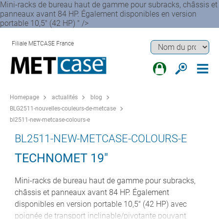
Mini-racks de bureau haut de gamme pour subracks, châssis et
panneaux avant 84 HP. Également disponibles en version
portable 10,5" (42 HP) " />
Filiale METCASE France
Homepage
actualités
blog
BLG2511-nouvelles-couleurs-de-metcase
bl2511-new-metcase-colours-e
BL2511-NEW-METCASE-COLOURS-E
TECHNOMET 19"
Mini-racks de bureau haut de gamme pour subracks,
châssis et panneaux avant 84 HP. Également
disponibles en version portable 10,5" (42 HP) avec
poignée de transport inclinable/pivotante pouvant