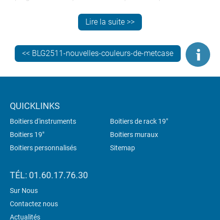
servir de support de bureau. Ils partagent le même
design que la gamme TECHNOMET.
Lire la suite >>
<< BLG2511-nouvelles-couleurs-de-metcase
QUICKLINKS
Boitiers d'instruments
Boitiers de rack 19"
Boitiers 19"
Boitiers muraux
Boitiers personnalisés
Sitemap
TÉL: 01.60.17.76.30
Sur Nous
Contactez nous
Actualités