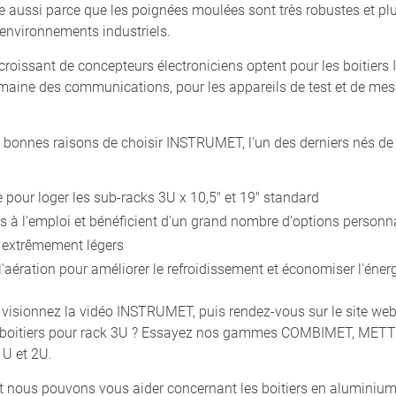
re aussi parce que les poignées moulées sont très robustes et pl
 environnements industriels.
croissant de concepteurs électroniciens optent pour les boitier
maine des communications, pour les appareils de test et de mesu
s bonnes raisons de choisir INSTRUMET, l'un des derniers nés de 
 pour loger les sub-racks 3U x 10,5" et 19" standard
ts à l'emploi et bénéficient d'un grand nombre d'options personn
t extrêmement légers
'aération pour améliorer le refroidissement et économiser l'éner
 visionnez la vidéo INSTRUMET, puis rendez-vous sur le site web 
es boitiers pour rack 3U ? Essayez nos gammes COMBIMET, METT
1U et 2U.
t nous pouvons vous aider concernant les boitiers en aluminium