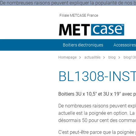
De nombreuses raisons peuvent expliquer la popularité de nos b
Filiale METCASE France
Boitiers électroniques
Accessoires
Homepage
actualités
blog
blog130
BL1308-INS
Boitiers 3U x 10,5" et 3U x 19" avec
De nombreuses raisons peuvent expli
actuelle est la poignée en option. L
désormais 50 pour cent des command
C'est peut-être parce que la poignée 