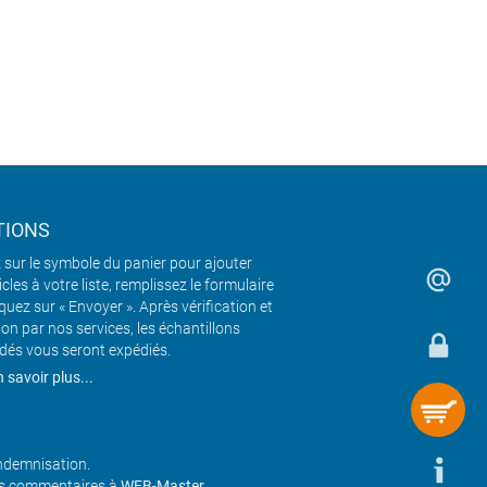
TIONS
 sur le symbole du panier pour ajouter
icles à votre liste, remplissez le formulaire
iquez sur « Envoyer ». Après vérification et
ion par nos services, les échantillons
és vous seront expédiés.
 savoir plus...
indemnisation.
os commentaires à
WEB-Master
.