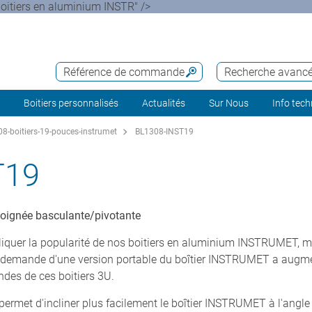
oitiers en aluminium INSTR" />
Référence de commande
Recherche avanc
Boitiers personnalisés
Actualités
Sur Nous
Info tec
8-boitiers-19-pouces-instrumet
BL1308-INST19
T19
 poignée basculante/pivotante
quer la popularité de nos boitiers en aluminium INSTRUMET, mais
a demande d'une version portable du boîtier INSTRUMET a augment
es de ces boitiers 3U.
permet d'incliner plus facilement le boîtier INSTRUMET à l'angle l