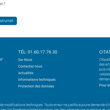
t f
nstrumet
TÉL: 01.60.17.76.30
CITA
Cliquez
19"
Sur Nous
des art
Contactez nous
puis cl
Actualités
validat
demand
Informations techniques
Pour en
Protection des données
de modifications techniques. Toute erreur ne justifie aucune demande d’
es Ltd, Fareham/United Kingdom. Veuillez adresser vos questions et v