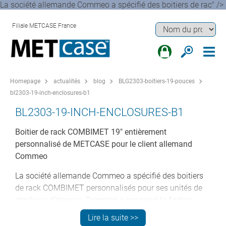
La société allemande Commeo a spécifié des boitiers de rac" />
Filiale METCASE France
Homepage
actualités
blog
BLG2303-boitiers-19-pouces
bl2303-19-inch-enclosures-b1
BL2303-19-INCH-ENCLOSURES-B1
Boitier de rack COMBIMET 19" entièrement
personnalisé de METCASE pour le client allemand
Commeo
La société allemande Commeo a spécifié des boitiers
de rack COMBIMET personnalisés pour ses unités de
stockage d'énergie. Commeo a conservé la finition
noire standard (RAL 9005), l'une des deux options de
Lire la suite >>
couleur standard pour COMBIMET (l'autre est gris clair