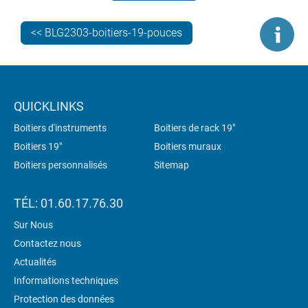
RAL 7035). Ensuite, nous avons simplement usiné des
ouvertures pour les interfaces, les commandes et les
<< BLG2303-boitiers-19-pouces
LED, et imprimé le logo et les légendes.
QUICKLINKS
Boitiers d'instruments
Boitiers de rack 19"
Boitiers 19"
Boitiers muraux
Boitiers personnalisés
Sitemap
TÉL: 01.60.17.76.30
Sur Nous
Contactez nous
Actualités
Informations techniques
Protection des données