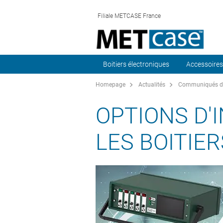
Filiale METCASE France
Boitiers électroniques
Accessoires
Homepage
Actualités
Communiqués de
OPTIONS D'
LES BOITIE