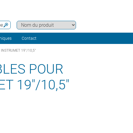
ée
hniques
Contact
 INSTRUMET 19"/10,5"
BLES POUR
 19"/10,5"