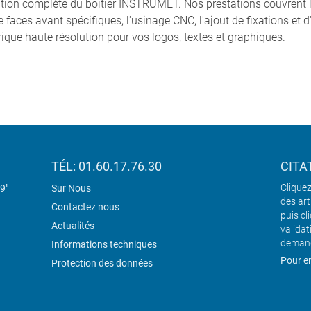
ion complète du boitier INSTRUMET. Nos prestations couvrent 
e faces avant spécifiques, l'usinage CNC, l'ajout de fixations et d'
rique haute résolution pour vos logos, textes et graphiques.
TÉL: 01.60.17.76.30
CITA
Cliquez
19"
Sur Nous
des art
Contactez nous
puis cl
Actualités
validat
demand
Informations techniques
Pour en
Protection des données