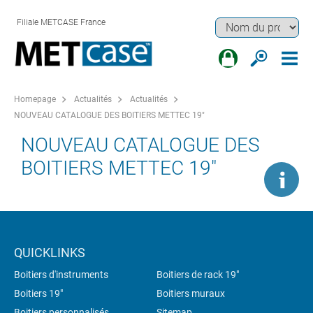
Filiale METCASE France
Homepage
Actualités
Actualités
NOUVEAU CATALOGUE DES BOITIERS METTEC 19"
NOUVEAU CATALOGUE DES
BOITIERS METTEC 19"
QUICKLINKS
Boitiers d'instruments
Boitiers de rack 19"
Boitiers 19"
Boitiers muraux
Boitiers personnalisés
Sitemap