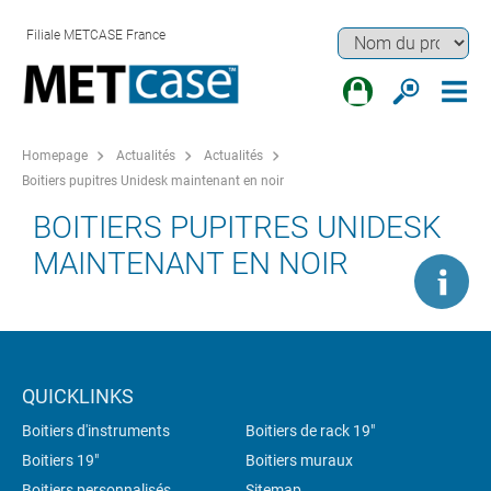
Filiale METCASE France
Homepage
Actualités
Actualités
Boitiers pupitres Unidesk maintenant en noir
BOITIERS PUPITRES UNIDESK
MAINTENANT EN NOIR
QUICKLINKS
Boitiers d'instruments
Boitiers de rack 19"
Boitiers 19"
Boitiers muraux
Boitiers personnalisés
Sitemap