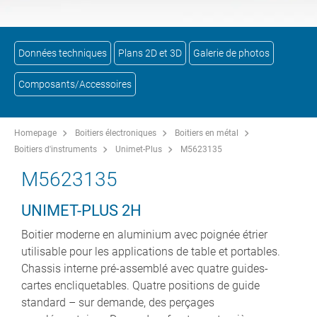
Données techniques
Plans 2D et 3D
Galerie de photos
Composants/Accessoires
Homepage
Boitiers électroniques
Boitiers en métal
Boitiers d'instruments
Unimet-Plus
M5623135
M5623135
UNIMET-PLUS 2H
Boitier moderne en aluminium avec poignée étrier
utilisable pour les applications de table et portables.
Chassis interne pré-assemblé avec quatre guides-
cartes encliquetables. Quatre positions de guide
standard – sur demande, des perçages