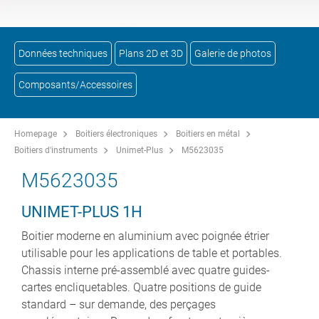
Données techniques
Plans 2D et 3D
Galerie de photos
Composants/Accessoires
Homepage
Boitiers électroniques
Boitiers en métal
Boitiers d'instruments
Unimet-Plus
M5623035
M5623035
UNIMET-PLUS 1H
Boitier moderne en aluminium avec poignée étrier
utilisable pour les applications de table et portables.
Chassis interne pré-assemblé avec quatre guides-
cartes encliquetables. Quatre positions de guide
standard – sur demande, des perçages