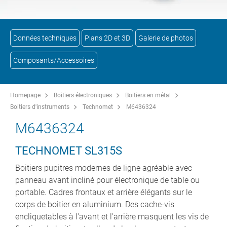
Données techniques
Plans 2D et 3D
Galerie de photos
Composants/Accessoires
Homepage
Boitiers électroniques
Boitiers en métal
Boitiers d'instruments
Technomet
M6436324
M6436324
TECHNOMET SL315S
Boitiers pupitres modernes de ligne agréable avec
panneau avant incliné pour électronique de table ou
portable. Cadres frontaux et arrière élégants sur le
corps de boitier en aluminium. Des cache-vis
encliquetables à l'avant et l'arrière masquent les vis de