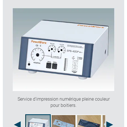
Séchage par LED UV
Vernis transparent anti rayures et résistant au
produits chimiques
8 fentes d'encrage pour diverses configurations
d'encre
Primer automatique avec CMJN pleine couleur
Nous pouvons imprimer sur des surfaces en plastique,
peintes ou en métal anodisé avec différentes textures.
Contrairement aux autres options d'impression, vous
n'avez pas besoin d'un outillage coûteux - juste des
frais d'installation modiques payables une fois. Nous
pouvons imprimer des volumes réduits ou importants
selon vos besoins.
Service d'impression numérique pleine couleur
Facile à installer et produisant peu de déchets,
pour boitiers.
l'impression numérique est un procédé plus rapide et
économique que la sérigraphie et la tampographie. Ce
procédé a pour autre avantage de pouvoir être modifié