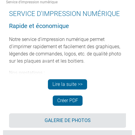
Service d'impression numérique
SERVICE D'IMPRESSION NUMÉRIQUE
Rapide et économique
Notre service d'impression numérique permet
d'imprimer rapidement et facilement des graphiques,
légendes de commandes, logos, etc. de qualité photo
sur les plaques avant et les boitiers.
Nos prestations :
Qualité exceptionnelle d'impression jusqu'à 1800 x
Lire la suite >>
1800 dpi
Surface d'impression maximum 600 x 420 mm (A2)
Créer PDF
Impression directe sur les produits jusqu'à 150 mm
de hauteur
GALERIE DE PHOTOS
Impression simultanée des couleurs et du blanc
pour des temps de production réduits