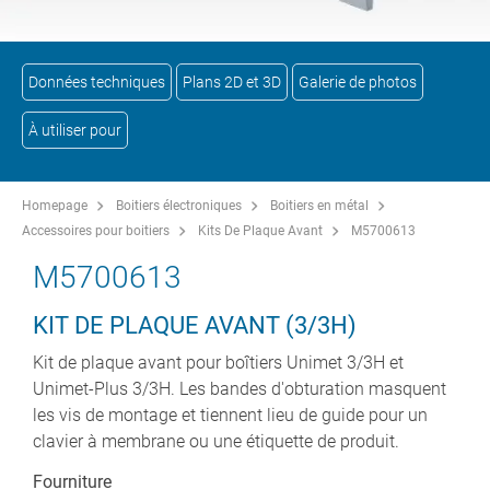
Données techniques
Plans 2D et 3D
Galerie de photos
À utiliser pour
Homepage
Boitiers électroniques
Boitiers en métal
Accessoires pour boitiers
Kits De Plaque Avant
M5700613
M5700613
KIT DE PLAQUE AVANT (3/3H)
Kit de plaque avant pour boîtiers Unimet 3/3H et
Unimet-Plus 3/3H. Les bandes d'obturation masquent
les vis de montage et tiennent lieu de guide pour un
clavier à membrane ou une étiquette de produit.
Fourniture