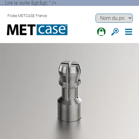
... Lire la suite &gt;&gt; " />
Filiale METCASE France