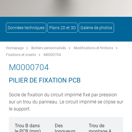
Données techniques
Plans 2D et 3D
Galerie de photos
Homepage
Boitiers personnalisés
Modifications et finitions
Fixations et inserts
M0000704
M0000704
PILIER DE FIXATION PCB
Socle de fixation du circuit imprimé fixé par pression
sur un trou du panneau. Le circuit imprimé se clipse sur
le support.
Trou B dans
Des
Trou de
le PCB (mm)
longueurs
montage A