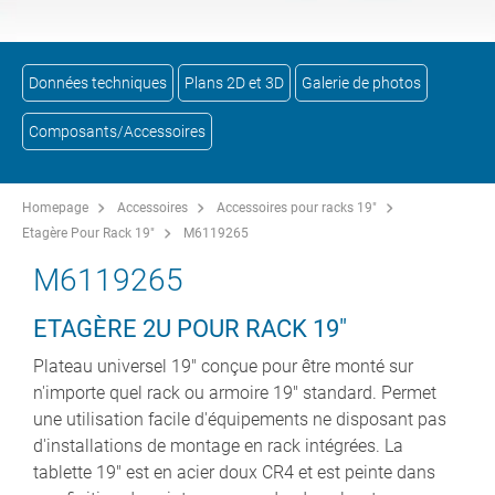
Données techniques
Plans 2D et 3D
Galerie de photos
Composants/Accessoires
Homepage
Accessoires
Accessoires pour racks 19"
Etagère Pour Rack 19"
M6119265
M6119265
ETAGÈRE 2U POUR RACK 19"
Plateau universel 19" conçue pour être monté sur
n'importe quel rack ou armoire 19" standard. Permet
une utilisation facile d'équipements ne disposant pas
d'installations de montage en rack intégrées. La
tablette 19" est en acier doux CR4 et est peinte dans