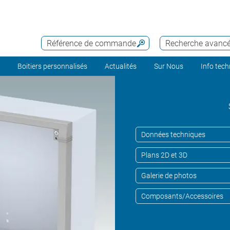
Référence de commande
Recherche avanc
Boitiers personnalisés
Actualités
Sur Nous
Info tec
Données techniques
Plans 2D et 3D
Galerie de photos
Composants/Accessoires