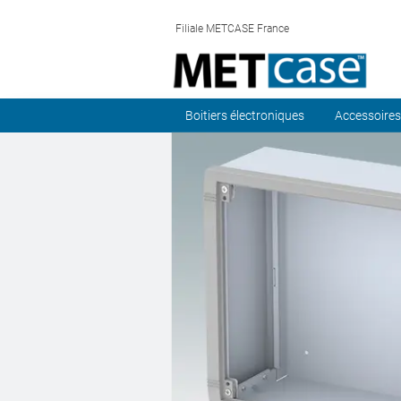
Filiale METCASE France
Boitiers électroniques
Accessoires