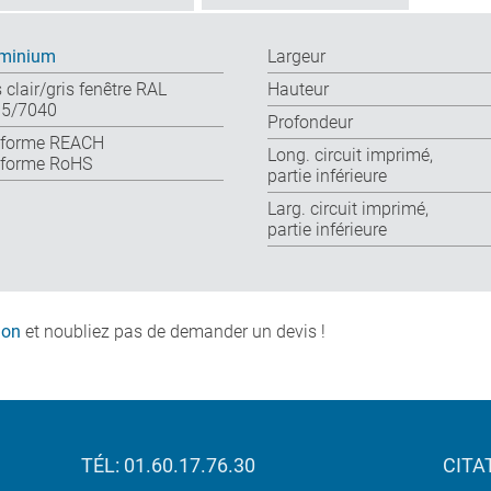
minium
Largeur
s clair/gris fenêtre RAL
Hauteur
5/7040
Profondeur
forme REACH
Long. circuit imprimé,
forme RoHS
partie inférieure
Larg. circuit imprimé,
partie inférieure
ion
et noubliez pas de demander un devis !
TÉL: 01.60.17.76.30
CITA