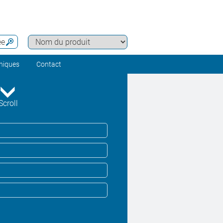
ée
hniques
Contact
Scroll