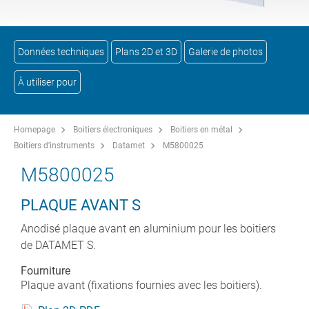
Données techniques
Plans 2D et 3D
Galerie de photos
À utiliser pour
Homepage
Boitiers électroniques
Boitiers en métal
Boitiers d'instruments
Datamet
M5800025
M5800025
PLAQUE AVANT S
Anodisé plaque avant en aluminium pour les boitiers
de DATAMET S.
Fourniture
Plaque avant (fixations fournies avec les boitiers).