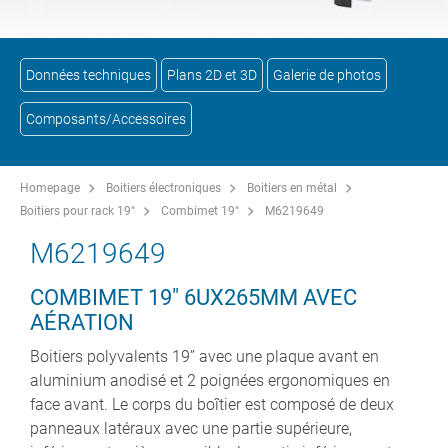
Données techniques
Plans 2D et 3D
Galerie de photos
Composants/Accessoires
Homepage
Boitiers électroniques
Boitiers en métal
Boitiers pour rack 19"
Combimet 19"
M6219649
M6219649
COMBIMET 19" 6UX265MM AVEC
AÉRATION
Boitiers polyvalents 19” avec une plaque avant en
aluminium anodisé et 2 poignées ergonomiques en
face avant. Le corps du boîtier est composé de deux
panneaux latéraux avec une partie supérieure,