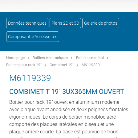
Données techniques
Plans 2D et 3D
Galerie de photos
Composants/Accessoires
Homepage
Boitiers électroniques
Boitiers en métal
Boitiers pour rack 19"
Combimet 19"
M6119339
M6119339
COMBIMET T 19" 3UX365MM OUVERT
Boitier pour rack 19" ouvert en aluminium moderne
avec plaque avant anodisée et deux poignées frontales
ergonomiques. Le corps de boitier monobloc aéré
comporte des plaques latérales en biseau et une
plaque arrière courte. La base est pourvue de trous